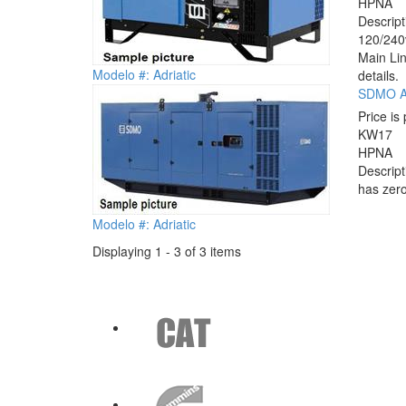
HP
NA
Descrip
120/240v
Main Lin
Modelo #: Adriatic
details.
SDMO Ad
Price is 
KW
17
HP
NA
Descrip
has zero
Modelo #: Adriatic
Displaying 1 - 3 of 3 items