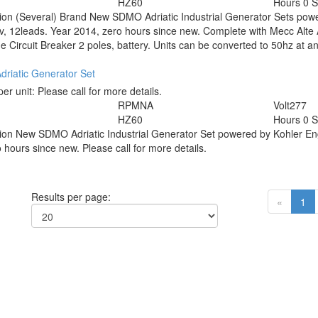
HZ
60
Hours
0 
tion
(Several) Brand New SDMO Adriatic Industrial Generator Sets pow
, 12leads. Year 2014, zero hours since new. Complete with Mecc Alte
e Circuit Breaker 2 poles, battery. Units can be converted to 50hz at an a
riatic Generator Set
per unit:
Please call for more details.
RPM
NA
Volt
277
HZ
60
Hours
0 
tion
New SDMO Adriatic Industrial Generator Set powered by Kohler Eng
 hours since new. Please call for more details.
Results per page:
«
1