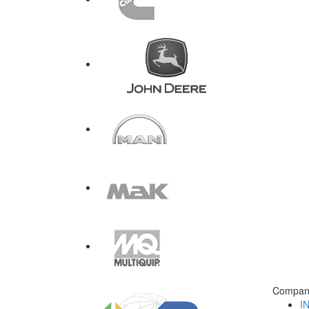
Compan
I