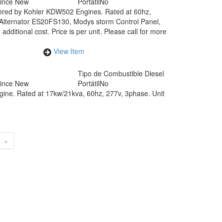
Since New
Portátil
No
ered by Kohler KDW502 Engines. Rated at 60hz,
 Alternator ES20FS130, Modys storm Control Panel,
dditional cost. Price is per unit. Please call for more
View Item
Tipo de Combustible
Diesel
Since New
Portátil
No
ine. Rated at 17kw/21kva, 60hz, 277v, 3phase. Unit
»