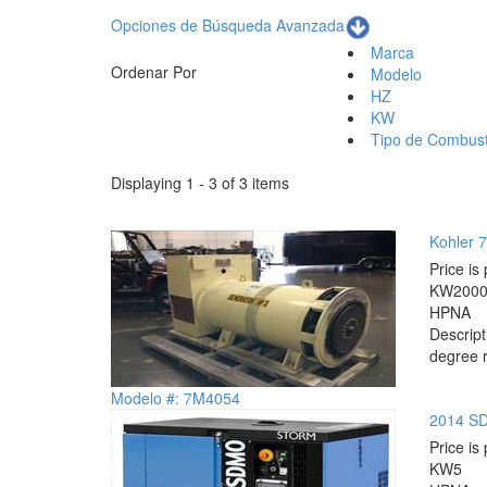
Opciones de Búsqueda Avanzada
Marca
Ordenar Por
Modelo
HZ
KW
Tipo de Combust
Displaying 1 - 3 of 3 items
Kohler 
Price is 
KW
200
HP
NA
Descrip
degree r
Modelo #: 7M4054
2014 SD
Price is 
KW
5