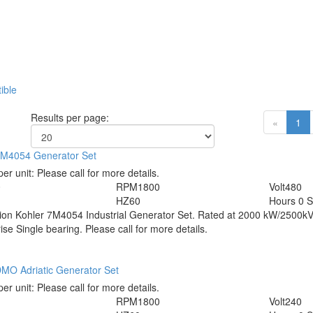
ible
Results per page:
«
1
7M4054 Generator Set
per unit:
Please call for more details.
0
RPM
1800
Volt
480
HZ
60
Hours
0 
tion
Kohler 7M4054 Industrial Generator Set. Rated at 2000 kW/2500kV
ise Single bearing. Please call for more details.
MO Adriatic Generator Set
per unit:
Please call for more details.
RPM
1800
Volt
240