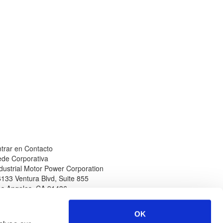
trar en Contacto
de Corporativa
dustrial Motor Power Corporation
133 Ventura Blvd, Suite 855
os Angeles
,
CA
91436
léfono
Sitio Web
n Norteamérica
www.impcorporation.com
OK
-800-965-0994
Correo Electrónico