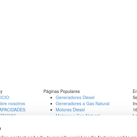
y
Páginas Populares
En
NICIO
Generadores Diesel
Se
obre nosotros
Generadores a Gas Natural
In
APACIDADES
Motores Diesel
16
OTICIAS
Motores a Gas Natural
L
ONTACT
Te
b Opportunities
E
s
1