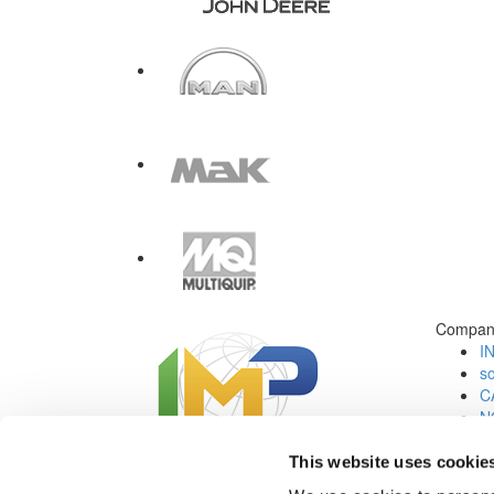
Compan
I
s
C
N
C
Jo
This website uses cookie
Redes Sociales: