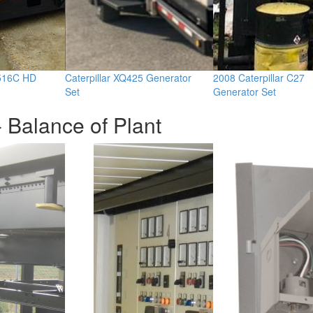
3516C HD
Caterpillar XQ425 Generator
2008 Caterpillar C27
Set
Generator Set
 Balance of Plant