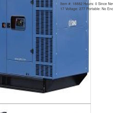
Item #:
18882
Hours:
0 Since N
17
Voltage:
277
Portable:
No
Enc