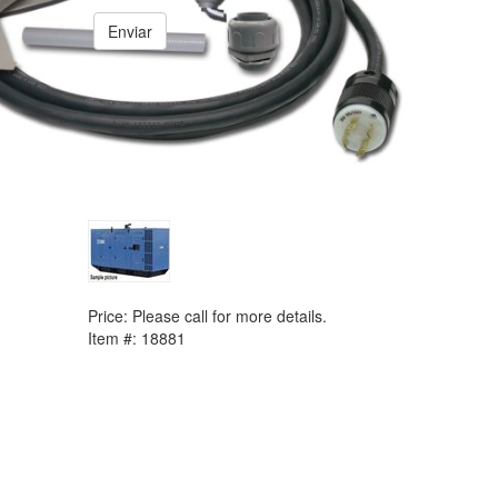
Enviar
PREVIOUS ITEM
SDMO Pacific Generator Set
Price:
Please call for more details.
Item #:
18881