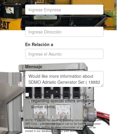
Empresa
Dirección
En Relación a
Mensaje
I would like to receive emails
regarding special offers and other
similar items.
NOTE: If you do not agree to receiving communications from
IMP Corp., you can feel free to call us for further information
on this item, and no personal information of yours will be
stored in our database without your authorization.