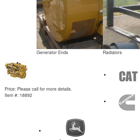
Generator Ends
Radiators
NEXT ITEM
2013 CAT C18 ACERT Engine
Price:
Please call for more details.
Item #:
18892