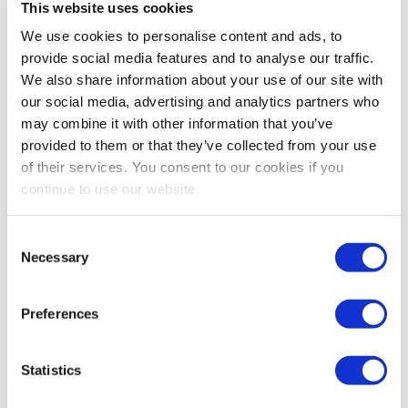
Although it is not available at this time, our inventory is
This website uses cookies
consistently being updated with new products. We can also
find the equipment you require for your application.
We use cookies to personalise content and ads, to
provide social media features and to analyse our traffic.
Please contact us directly at (323) 268-3380 to speak with a
We also share information about your use of our site with
Trader, via email at sales@impcorporation.com or simply
access the form to the right.
our social media, advertising and analytics partners who
may combine it with other information that you’ve
CONTACT
provided to them or that they’ve collected from your use
of their services. You consent to our cookies if you
Nombre completo
continue to use our website.
Consent
Email
Necessary
Selection
Teléfono
Preferences
Statistics
Título