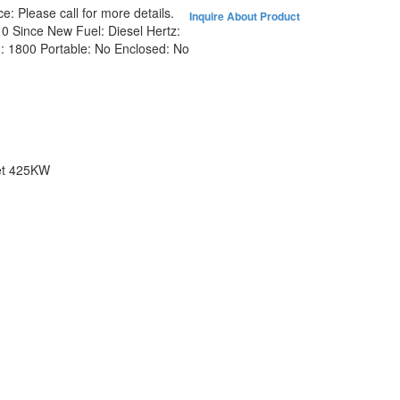
ce:
Please call for more details.
Inquire About Product
:
0 Since New
Fuel:
Diesel
Hertz:
:
1800
Portable:
No
Enclosed:
No
set 425KW