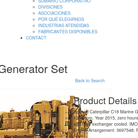
SUMARIO CORPORATIVO
DIVISIONES
ASOCIACIONES
POR QUÉ ELEGIRNOS
INDUSTRIAS ATENDIDAS
FABRICANTES DISPONIBLES
CONTACT
 Generator Set
Back to Search
Product Details
Several Caterpillar C18 Marine G
1800 rpm. Year 2015, zero hours s
and heat exchanger cooled. IMO 
Engine Arrangement: 3697548. Ple