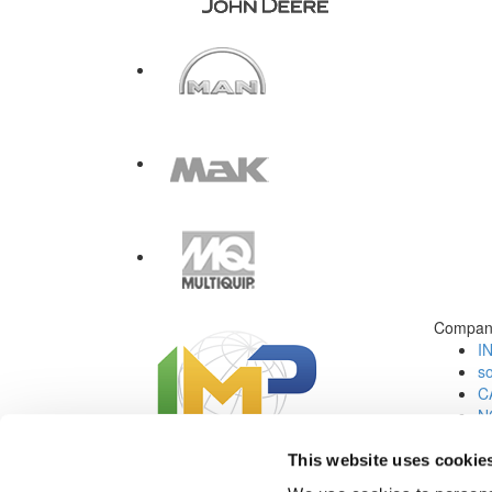
Compan
I
s
C
N
C
Jo
This website uses cookie
Redes Sociales: