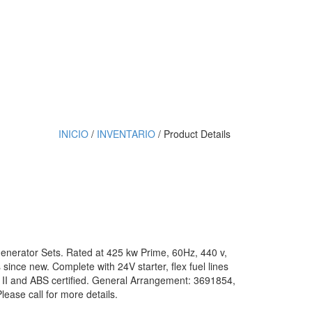
INICIO
/
INVENTARIO
/ Product Details
enerator Sets. Rated at 425 kw Prime, 60Hz, 440 v,
ince new. Complete with 24V starter, flex fuel lines
II and ABS certified. General Arrangement: 3691854,
ase call for more details.