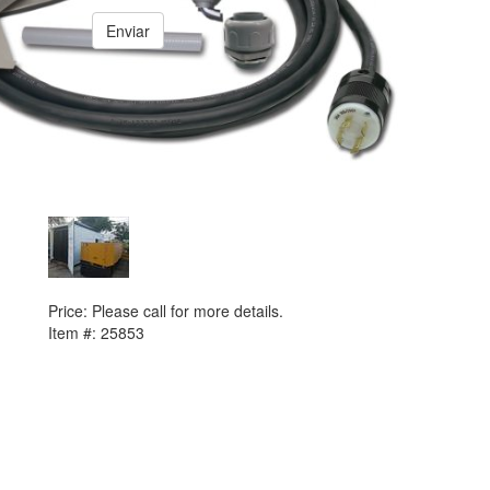
Enviar
PREVIOUS ITEM
2000 Caterpillar 3512B Generator Set
Price:
Please call for more details.
Item #:
25853