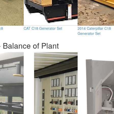
18
CAT C18 Generator Set
2014 Caterpillar C18
Generator Set
 Balance of Plant