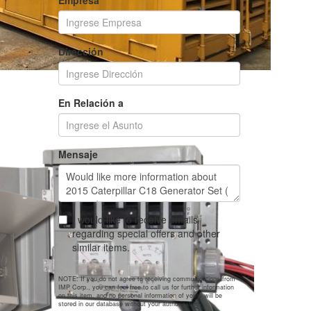
Empresa
Dirección
En Relación a
Mensaje
I would like to receive emails
regarding special offers and other
similar items.
NOTE: If you do not agree to receiving communications from
IMP Corp., you can feel free to call us for further information
on this item, and no personal information of yours will be
stored in our database without your authorization.