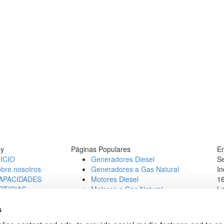
y
Páginas Populares
En
NICIO
Generadores Diesel
Se
obre nosotros
Generadores a Gas Natural
In
APACIDADES
Motores Diesel
16
OTICIAS
Motores a Gas Natural
L
ONTACT
Te
b Opportunities
E
s
1