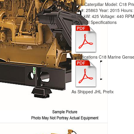
Make:
Caterpillar
Model:
C18
Pri
Item #:
25863
Year:
2015
Hours
60 Hz
kW:
425
Voltage:
440
RPM
Technical Specifications
Specifications C18 Marine Gen
As Shipped JHL Prefix