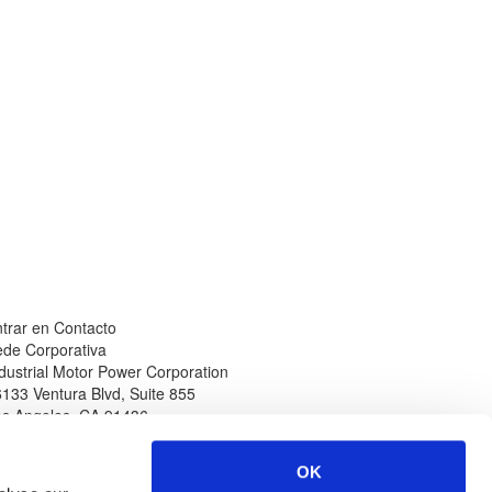
trar en Contacto
de Corporativa
dustrial Motor Power Corporation
133 Ventura Blvd, Suite 855
os Angeles
,
CA
91436
léfono
Sitio Web
n Norteamérica
www.impcorporation.com
OK
-800-965-0994
Correo Electrónico