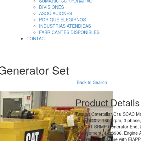
SUMARIO CORPORATIVO
DIVISIONES
ASOCIACIONES
POR QUÉ ELEGIRNOS
INDUSTRIAS ATENDIDAS
FABRICANTES DISPONIBLES
CONTACT
 Generator Set
Back to Search
Product Details
Two (2) Caterpillar C18 SCAC Ma
60 hz, 440 v, 1800 rpm, 3 phase
with CAT SRMP Generator End, 24
Arrangement: 4746906, Engine 
3930980. Units come with EIAPP 