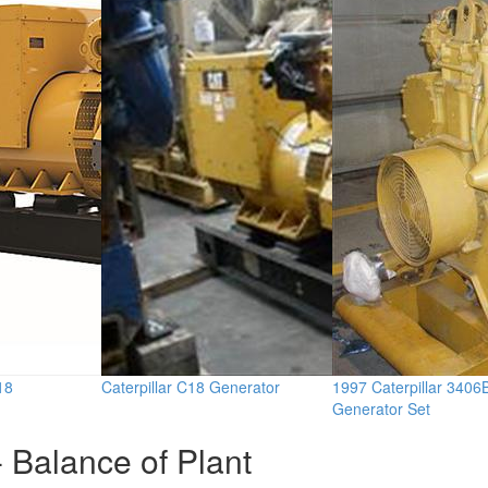
18
Caterpillar C18 Generator
1997 Caterpillar 3406
Generator Set
 Balance of Plant