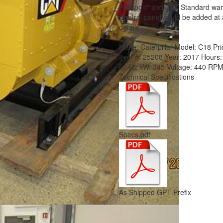
Passport" and CAT Standard warr
Control panel could be added at a
details.
Make:
Caterpillar
Model:
C18
Pri
Item #:
25208
Year:
2017
Hours
60 Hz
kW:
345
Voltage:
440
RPM
Technical Specifications
Specs.pdf
As Shipped GPT Prefix