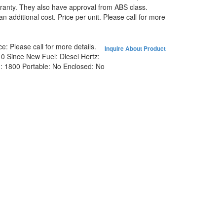
anty. They also have approval from ABS class.
n additional cost. Price per unit. Please call for more
ce:
Please call for more details.
Inquire About Product
:
0 Since New
Fuel:
Diesel
Hertz:
:
1800
Portable:
No
Enclosed:
No