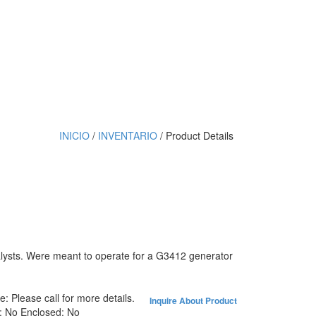
INICIO
/
INVENTARIO
/ Product Details
ysts. Were meant to operate for a G3412 generator
ce:
Please call for more details.
Inquire About Product
e:
No
Enclosed:
No