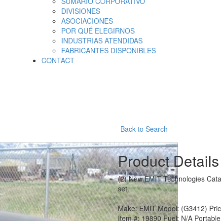
SUMARIO CORPORATIVO
DIVISIONES
ASOCIACIONES
POR QUÉ ELEGIRNOS
INDUSTRIAS ATENDIDAS
FABRICANTES DISPONIBLES
CONTACT
Back to Search
Product Details
(2) New EMIT Technologies Catal
set.
Make:
EMIT
Model:
(G3412)
Pri
Item #:
19890
Fuel:
N/A
Portabl