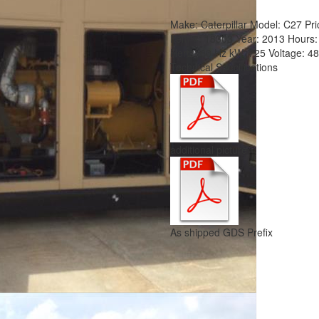
Make:
Caterpillar
Model:
C27
Pri
Item #:
18303
Year:
2013
Hours
Hertz:
60 Hz
kW:
725
Voltage:
4
Technical Specifications
additional picture
As shipped GDS Prefix