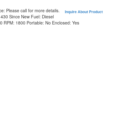
ce:
Please call for more details.
Inquire About Product
:
430 Since New
Fuel:
Diesel
80
RPM:
1800
Portable:
No
Enclosed:
Yes