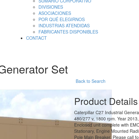
SUMARIO CORPORATIVO
DIVISIONES
ASOCIACIONES
POR QUÉ ELEGIRNOS
INDUSTRIAS ATENDIDAS
FABRICANTES DISPONIBLES
CONTACT
 Generator Set
Back to Search
Product Details
Caterpillar C27 Industrial Genera
480/277 v, 1800 rpm. Year 2013,
Enclosed unit complete with EMC
Stationary, Engine Mounted Radi
Pole Main Breaker. Please call fo