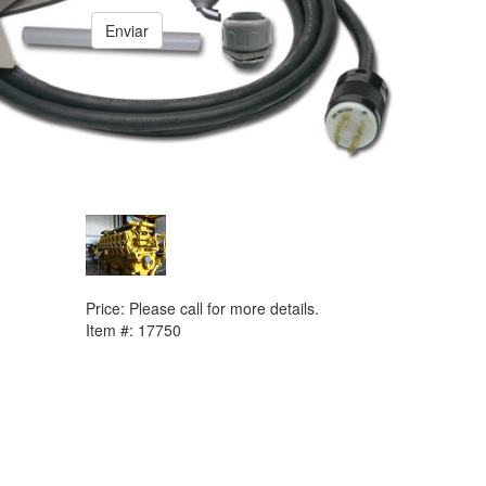
Enviar
PREVIOUS ITEM
1994 Caterpillar G3616 Engine
Price:
Please call for more details.
Item #:
17750