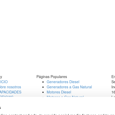
y
Páginas Populares
En
NICIO
Generadores Diesel
Se
obre nosotros
Generadores a Gas Natural
In
APACIDADES
Motores Diesel
16
OTICIAS
Motores a Gas Natural
L
ONTACT
Te
b Opportunities
E
s
1