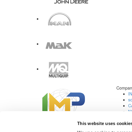
Compan
I
s
C
N
C
Jo
This website uses cookie
Redes Sociales: