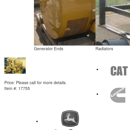
Generator Ends
Radiators
NEXT ITEM
1998 Caterpillar G3612 Engine
Price:
Please call for more details.
Item #:
17755