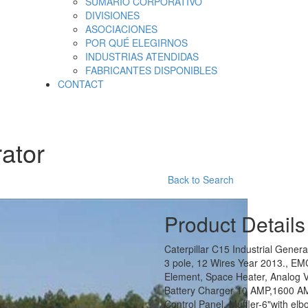
SUMARIO CORPORATIVO
DIVISIONES
ASOCIACIONES
POR QUÉ ELEGIRNOS
INDUSTRIAS ATENDIDAS
FABRICANTES DISPONIBLES
CONTACT
ator
Back to Search
Product Details
Caterpillar C15 Industrial Gener
3 pole, 12 Wires Year 2013., EMC
Element, Space Heater, Analog Vo
Battery Charger 10 AMP,1600 AM
Control Panel, Muffler-6"with elbo