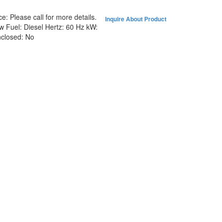
ce:
Please call for more details.
Inquire About Product
ew
Fuel:
Diesel
Hertz:
60 Hz
kW:
closed:
No