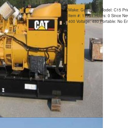
Make:
Caterpillar
Model:
C15
Pri
Item #:
17751
Hours:
0 Since N
400
Voltage:
480
Portable:
No
En