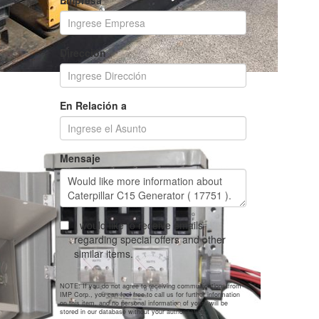
Empresa
Dirección
En Relación a
Mensaje
I would like to receive emails
regarding special offers and other
similar items.
NOTE: If you do not agree to receiving communications from
IMP Corp., you can feel free to call us for further information
on this item, and no personal information of yours will be
stored in our database without your authorization.