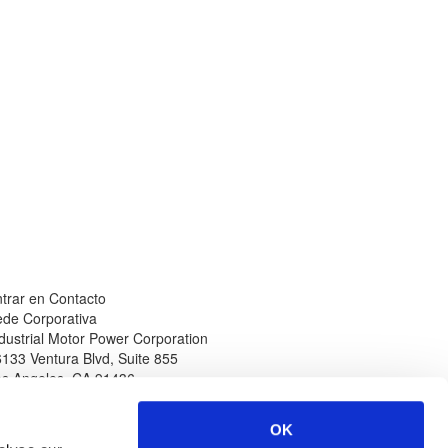
trar en Contacto
de Corporativa
dustrial Motor Power Corporation
133 Ventura Blvd, Suite 855
os Angeles
,
CA
91436
léfono
Sitio Web
n Norteamérica
www.impcorporation.com
OK
-800-965-0994
Correo Electrónico