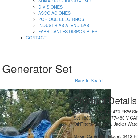
SUMARIO CORPORATIVO
DIVISIONES
ASOCIACIONES
POR QUÉ ELEGIRNOS
INDUSTRIAS ATENDIDAS
FABRICANTES DISPONIBLES
CONTACT
2 Generator Set
Back to Search
Product Details
CAT 3412 Rated @ 470 EKW Stan
Set 1800 RPM @ 277/480 V CAT A
Oil/Filters Radiator / Jacket W
Make:
Caterpillar
Model:
3412
Pr