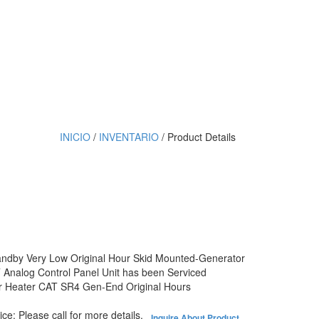
INICIO
/
INVENTARIO
/ Product Details
dby Very Low Original Hour Skid Mounted-Generator
nalog Control Panel Unit has been Serviced
ater Heater CAT SR4 Gen-End Original Hours
ice:
Please call for more details.
Inquire About Product