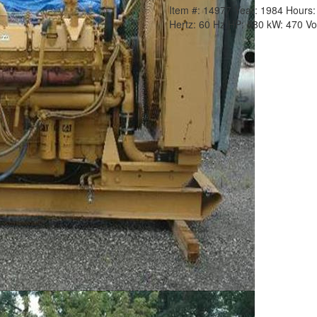
Item #:
14977
Year:
1984
Hours
Hertz:
60 Hz
HP:
580
kW:
470
Vo