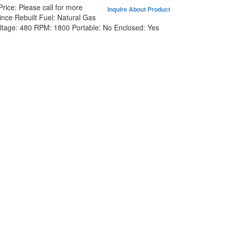
Price:
Please call for more
Inquire About Product
ince Rebuilt
Fuel:
Natural Gas
ltage:
480
RPM:
1800
Portable:
No
Enclosed:
Yes