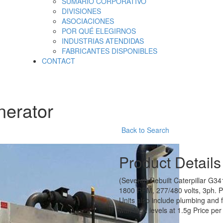
SUMARIO CORPORATIVO
DIVISIONES
ASOCIACIONES
POR QUÉ ELEGIRNOS
INDUSTRIAS ATENDIDAS
FABRICANTES DISPONIBLES
CONTACT
nerator
Back to Search
Product Details
(Several) Rebuilt Caterpillar G3
1800 RPM, 277/480 volts, 3ph. P
Units also include plumbing and 
with NOx levels at 1.5g Price per 