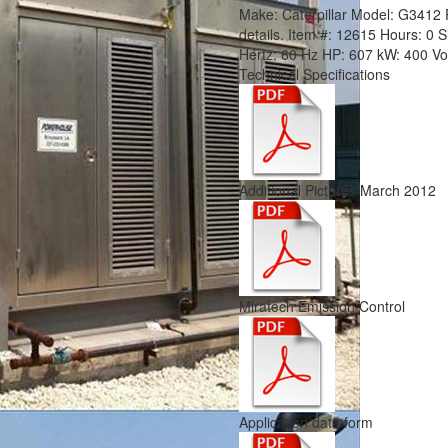
Make:
Caterpillar
Model:
G3412
details.
Item #:
12615
Hours:
0 S
Hertz:
60 Hz
HP:
607
kW:
400
Vo
Technical Specifications
Additional Pictures March 2012
Miratech Emission Control
Application data form