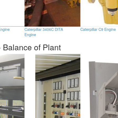
ngine
Caterpillar 3406C DITA
Caterpillar C9 Engine
Engine
 Balance of Plant