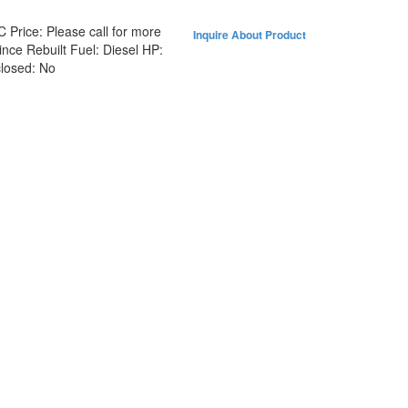
6C
Price:
Please call for more
Inquire About Product
ince Rebuilt
Fuel:
Diesel
HP:
losed:
No