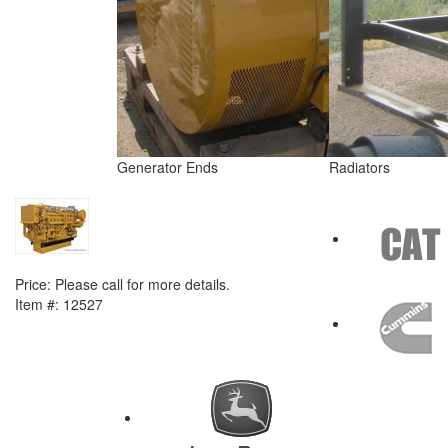
Generator Ends
Radiators
NEXT ITEM
Caterpillar 3516C-HD Engine
Price:
Please call for more details.
Item #:
12527