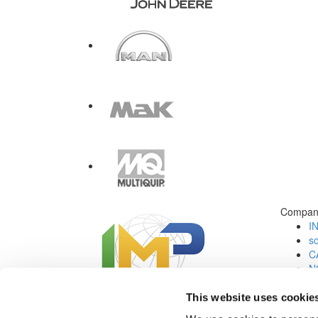
Compan
I
s
C
N
C
Jo
This website uses cookie
Redes Sociales: