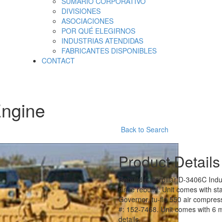
SUMARIO CORPORATIVO
DIVISIONES
ASOCIACIONES
POR QUÉ ELEGIRNOS
INDUSTRIAS ATENDIDAS
FABRICANTES DISPONIBLES
CONTACT
Engine
Back to Search
Product Details
Rebuild Caterpillar D-3406C Ind
since rebuild. Unit comes with st
Governor, tu-flo 550 air compres
#: 152-7468. Unit comes with 6 m
details.