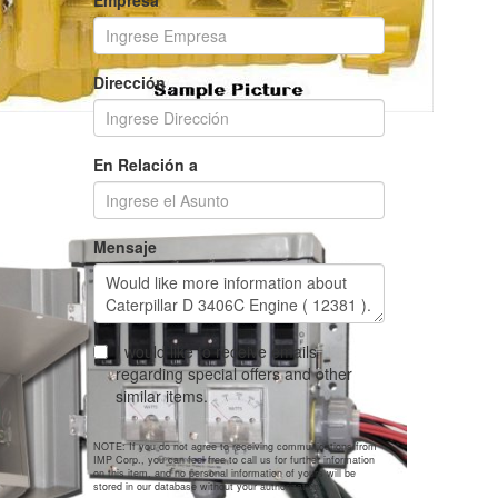
Empresa
Dirección
En Relación a
Mensaje
I would like to receive emails
regarding special offers and other
similar items.
NOTE: If you do not agree to receiving communications from
IMP Corp., you can feel free to call us for further information
on this item, and no personal information of yours will be
stored in our database without your authorization.