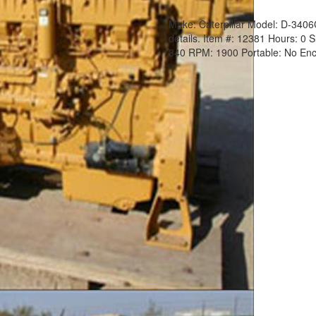
Make:
Caterpillar
Model:
D-340
details.
Item #:
12381
Hours:
0 S
340
RPM:
1900
Portable:
No
Enc