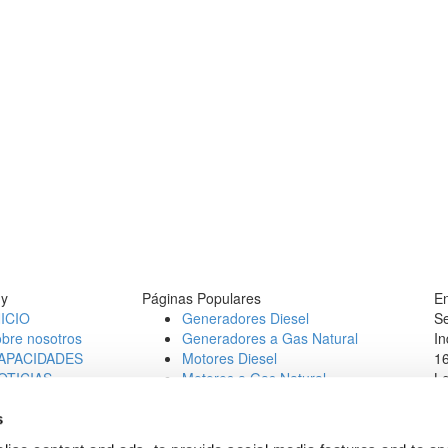
y
Páginas Populares
En
NICIO
Generadores Diesel
Se
obre nosotros
Generadores a Gas Natural
In
APACIDADES
Motores Diesel
16
OTICIAS
Motores a Gas Natural
L
ONTACT
Te
b Opportunities
E
s
1