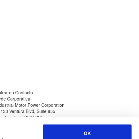
trar en Contacto
de Corporativa
dustrial Motor Power Corporation
133 Ventura Blvd, Suite 855
os Angeles
,
CA
91436
léfono
Sitio Web
n Norteamérica
www.impcorporation.com
OK
-800-965-0994
Correo Electrónico