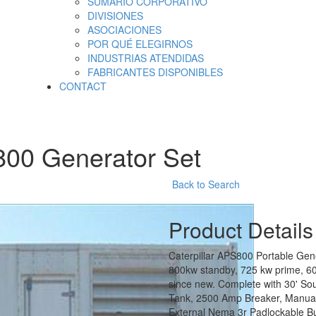
SUMARIO CORPORATIVO
DIVISIONES
ASOCIACIONES
POR QUÉ ELEGIRNOS
INDUSTRIAS ATENDIDAS
FABRICANTES DISPONIBLES
CONTACT
800 Generator Set
Back to Search
Product Details
Caterpillar APS800 Portable Gen
800kw standby, 725 kw prime, 60
since new. Complete with 30' So
Tank, 2500 Amp Breaker, Manual
External Nema 3r Padlockable Bu