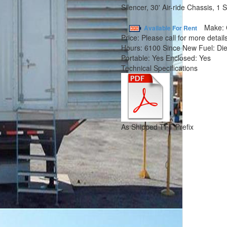
Silencer, 30' Air-ride Chassis, 1 
Make:
Available For Rent
Price:
Please call for more details
Hours:
6100 Since New
Fuel:
Die
Portable:
Yes
Enclosed:
Yes
Technical Specifications
As Shipped TFT Prefix