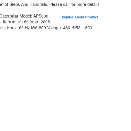
Set of Steps And Handrails. Please call for more details.
Caterpillar
Model:
APS800
Inquire About Product
.
Item #:
10186
Year:
2005
sel
Hertz:
60 Hz
kW:
800
Voltage:
480
RPM:
1800